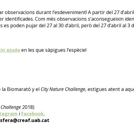
icar observacions durant l’esdeveniment! A partir del 27 d’abri
er
identificades.
Com més observacions s’aconsegueixin identifi
 poden pujar del 27 al 30 d’abril, però del 27 d’abril al 3 d
tin ajuda
en les que sàpigues l’espècie!
e la Biomarató y el
City Nature Challenge
, estigues atent a aqu
 Challenge
2018)
stagram
i
Facebook
.
sfera@creaf.uab.cat