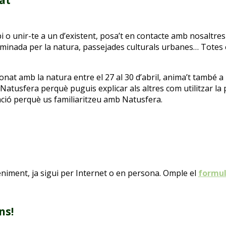
tat
i o unir-te a un d’existent, posa’t en contacte amb nosaltre
caminada per la natura,
passejades
culturals
urbanes… Totes e
nat amb la natura entre el 27 al 30 d’abril
, anima’t
també a p
Natusfera perquè puguis explicar als altres com utilitzar la
ció perquè
us familiaritzeu amb Natusfera.
eniment, ja sigui per Internet o en persona. Omple el
formul
ns!