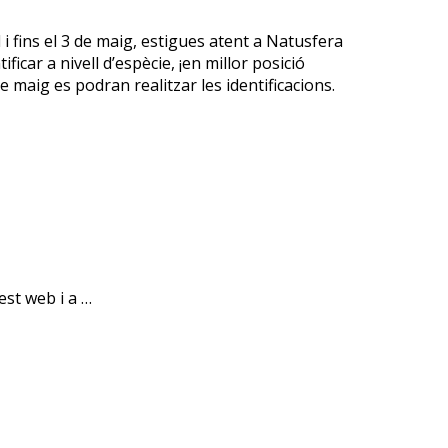
l i fins el 3 de maig, estigues atent a Natusfera
car a nivell d’espècie, ¡
en millor
posició
e maig es podran realitzar les identificacions.
est web i a …