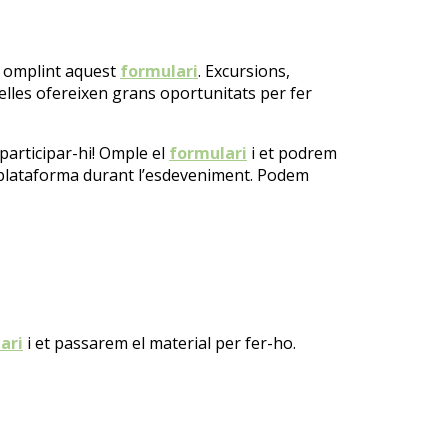
s omplint aquest
formulari
. Excursions,
lles ofereixen grans oportunitats per fer
articipar-hi! Omple el
formulari
i et podrem
plataforma
durant l’esdeveniment. Podem
ari
i et passarem el material per fer-ho.