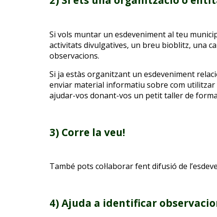
2)
Si ets una organització o enti
Si vols muntar un esdeveniment al teu municip
activitats divulgatives, un breu bioblitz, una 
observacions.
Si
ja estàs
organitzant un
esdeveniment relacio
enviar material
informatiu
sobre com utilitzar 
ajudar-vos donant-vos un petit taller
de forma
3) Corre la veu!
També pots col·laborar fent difusió de l’esdev
4) Ajuda a identificar observacio