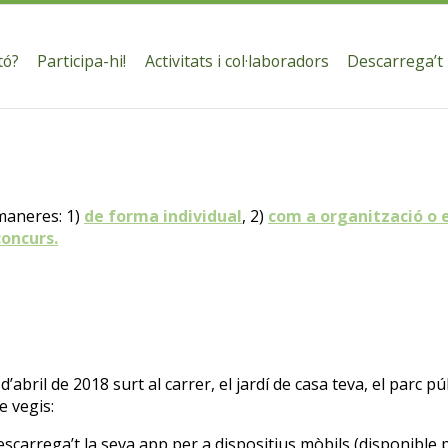
tó?
Participa-hi!
Activitats i col·laboradors
Descarrega’t
maneres: 1)
de forma individual
, 2)
com a organització o 
concurs.
 d’abril de 2018 surt al carrer, el jardí de casa teva, el parc p
e vegis:
escarrega’t la seva app per a dispositius mòbils (disponible 