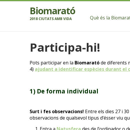
Biomarató
Què és la Biomara
2018 CIUTATS AMB VIDA
Participa-hi!
Pots participar en la
Biomarató
de diferents 
4)
ajudant a
identificar
espècies
durant el 
1)
De forma individual
Surt i fes observacions!
Entre els dies 27 i 30
observacions de qualsevol tipus d’ésser viu qu
Entra a
Natusfera
des de l’ordinador o d