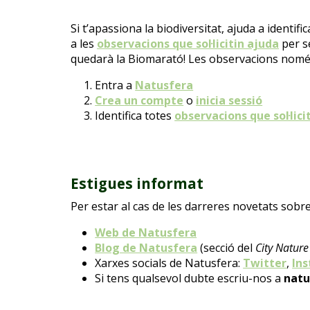
Si t’apassiona la biodiversitat, ajuda a identif
a les
observacions que sol·licitin ajuda
per s
quedarà
la Biomarató! Les observacions només es
Entra
a
Natusfera
Crea
un compte
o
inicia sessió
Identifica
totes
observacions que sol·lici
Estigues informat
Per estar al cas de les darreres novetats sobr
Web de Natusfera
Blog de Natusfera
(secció del
City Nature
Xarxes socials de Natusfera:
Twitter
,
In
Si tens qualsevol dubte escriu-nos a
natu