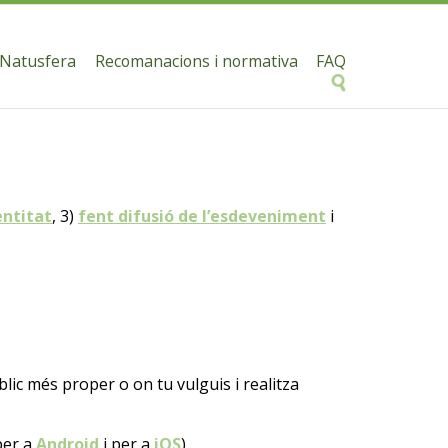
 Natusfera
Recomanacions i normativa
FAQ
entitat
, 3)
fent difusió de l’esdeveniment
i
úblic més proper o on tu vulguis i realitza
per a
Android
i per a
iOS
).