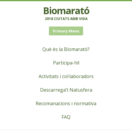
Biomarató
2018 CIUTATS AMB VIDA
Primary Menu
Què és la Biomarató?
Participa-hi!
Activitats i col·laboradors
Descarrega’t Natusfera
Recomanacions i normativa
FAQ