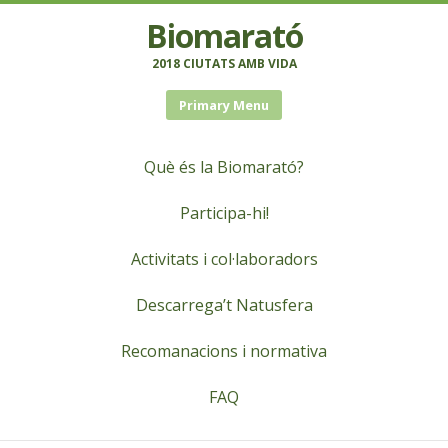
Biomarató
2018 CIUTATS AMB VIDA
Primary Menu
Què és la Biomarató?
Participa-hi!
Activitats i col·laboradors
Descarrega’t Natusfera
Recomanacions i normativa
FAQ